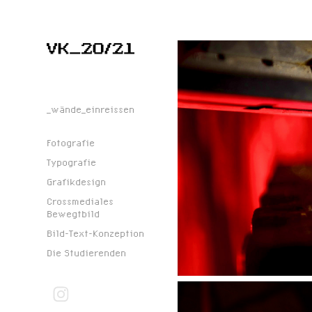
_wände_einreissen
Fotografie
Typografie
Grafikdesign
Crossmediales
Bewegtbild
Bild-Text-Konzeption
Die Studierenden